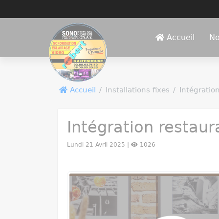
Panneau de gestion des cookies
Accueil
No
Accueil
Installations fixes
Intégratio
Intégration restaur
Lundi 21 Avril 2025 |
1026