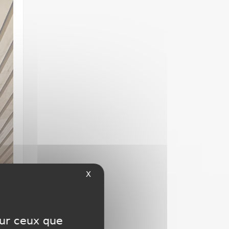
X
sur ceux que