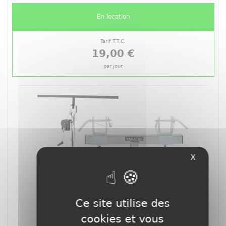
En location
Tarif T.T.C.
19,00 €
par jour
X
Ce site utilise des
cookies et vous