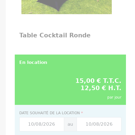
Table Cocktail Ronde
En location
15,00 € T.T.C.
12,50 € H.T.
par jour
DATE SOUHAITÉ DE LA LOCATION
*
au