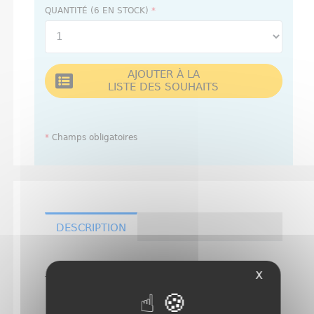
QUANTITÉ (6 EN STOCK)
*
AJOUTER À LA
LISTE DES SOUHAITS
*
Champs obligatoires
DESCRIPTION
X
Table pliante ronde
Diamètre 80cms
Hauteur 110 cms