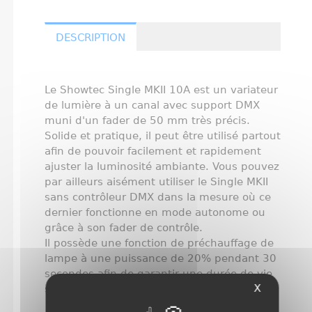
DESCRIPTION
Le Showtec Single MKII 10A est un variateur
de lumière à un canal avec support DMX
muni d'un fader de 50 mm très précis.
Solide et pratique, il peut être utilisé partout
afin de pouvoir facilement et rapidement
ajuster la luminosité ambiante. Vous pouvez
par ailleurs aisément utiliser le Single MKII
sans contrôleur DMX dans la mesure où ce
dernier fonctionne en mode autonome ou
grâce à son fader de contrôle.
Il possède une fonction de préchauffage de
lampe à une puissance de 20% pendant 30
secondes afin de garantir une durée de vie
X
supérieur de la lampe