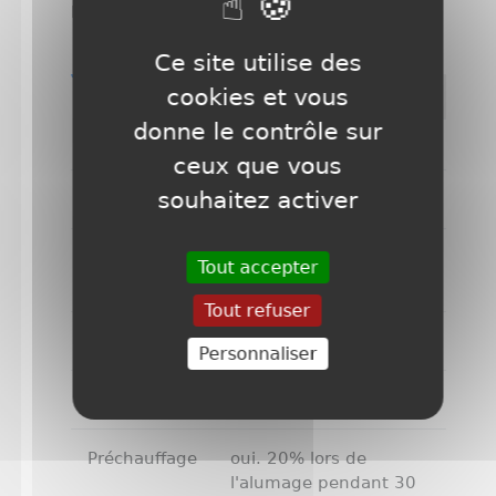
Dispo: 6
Ce site utilise des
cookies et vous
FICHE TECHNIQUE
donne le contrôle sur
ceux que vous
souhaitez activer
Puissance
1x2300W
Nb de
1
Tout accepter
canaux
Tout refuser
Alimentation
230V
Personnaliser
DMX
oui
Préchauffage
oui. 20% lors de
l'alumage pendant 30