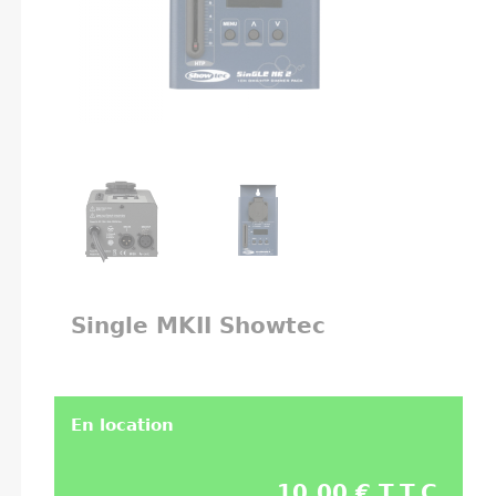
Single MKII Showtec
En location
10,00 € T.T.C.